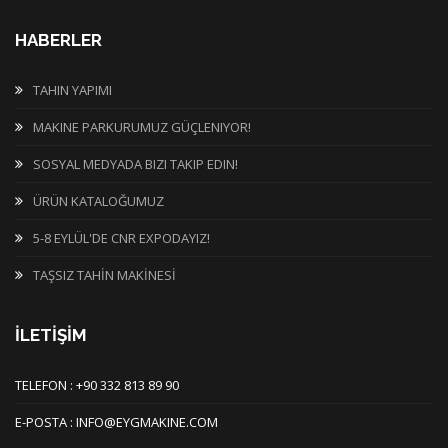
HABERLER
TAHIN YAPIMI
MAKINE PARKURUMUZ GÜÇLENIYOR!
SOSYAL MEDYADA BIZI TAKIP EDIN!
ÜRÜN KATALOĞUMUZ
5-8 EYLÜL'DE CNR EXPODAYIZ!
TAŞSIZ TAHİN MAKİNESİ
İLETİŞİM
TELEFON : +90 332 813 89 90
E-POSTA : INFO@EYGMAKINE.COM