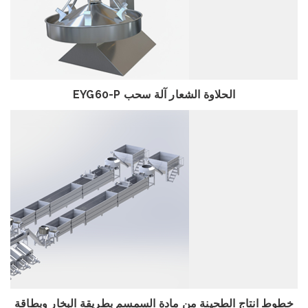
استعراض
EYG60-P الحلاوة الشعار آلة سحب
استعراض
خطوط انتاج الطحينة من مادة السمسم بطريقة البخار وبطاقة