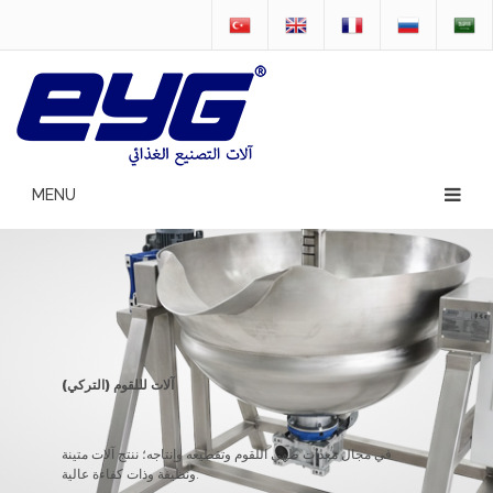
آلات لللقوم (التركي)
في مجال معدات طهي اللقوم وتقطيعه وإنتاجه؛ ننتج آلات متينة
ونظيفة وذات كفاءة عالية.