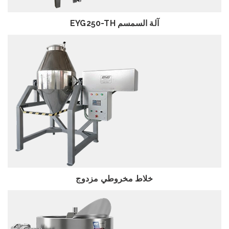
EYG250-TH آلة السمسم
استعراض
خلاط مخروطي مزدوج