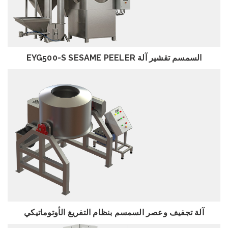
استعراض
EYG500-S SESAME PEELER السمسم تقشير آلة
استعراض
آلة تجفيف وعصر السمسم بنظام التفريغ الأوتوماتيكي