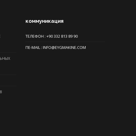
коммуникация
Е
ТЕЛЕФОН : +90 332 813 89 90
ПE-MAIL : INFO@EYGMAKINE.COM
ЛЬНЫХ
8