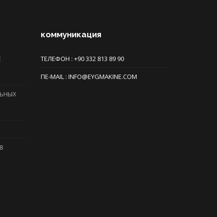
коммуникация
Е
ТЕЛЕФОН : +90 332 813 89 90
ПE-MAIL : INFO@EYGMAKINE.COM
ЛЬНЫХ
8