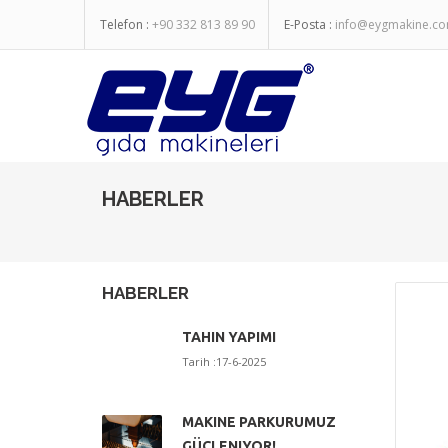
Telefon :
+90 332 813 89 90
E-Posta :
info@eygmakine.c
HABERLER
HABERLER
TAHIN YAPIMI
Tarih :17-6-2025
MAKINE PARKURUMUZ
GÜÇLENIYOR!