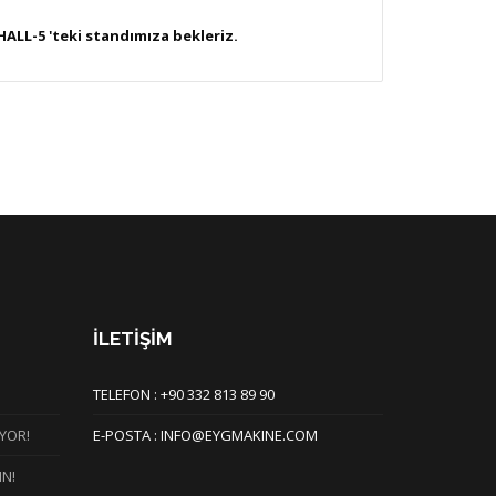
ALL-5 'teki standımıza bekleriz.
İLETİŞİM
TELEFON : +90 332 813 89 90
YOR!
E-POSTA : INFO@EYGMAKINE.COM
IN!