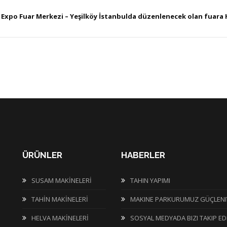
Expo Fuar Merkezi – Yeşilköy İstanbulda düzenlenecek olan fuara H
ÜRÜNLER
HABERLER
SUSAM MAKİNELERİ
TAHIN YAPIMI
TAHİN MAKİNELERİ
MAKINE PARKURUMUZ GÜÇLENI
HELVA MAKİNELERİ
SOSYAL MEDYADA BIZI TAKIP ED