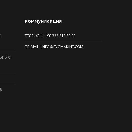
коммуникация
Е
ТЕЛЕФОН : +90 332 813 89 90
ПE-MAIL : INFO@EYGMAKINE.COM
ЛЬНЫХ
8