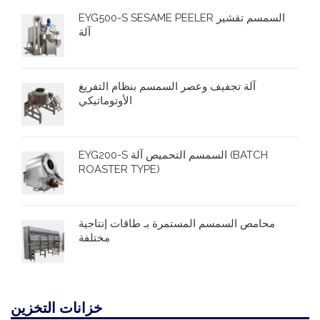
EYG500-S SESAME PEELER السمسم تقشير
آلة
آلة تجفيف وعصر السمسم بنظام التفريغ
الأوتوماتيكي
EYG200-S السمسم التحميص آلة (BATCH
ROASTER TYPE)
محامص السمسم المستمرة بـ طاقات إنتاجية
مختلفة
خزانات التخزين