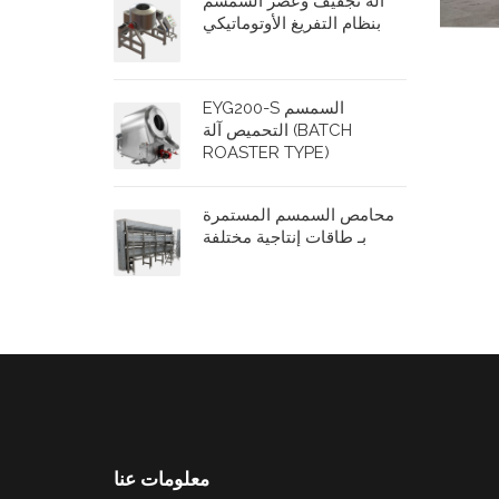
آلة تجفيف وعصر السمسم
بنظام التفريغ الأوتوماتيكي
EYG200-S السمسم
التحميص آلة (BATCH
ROASTER TYPE)
محامص السمسم المستمرة
بـ طاقات إنتاجية مختلفة
معلومات عنا