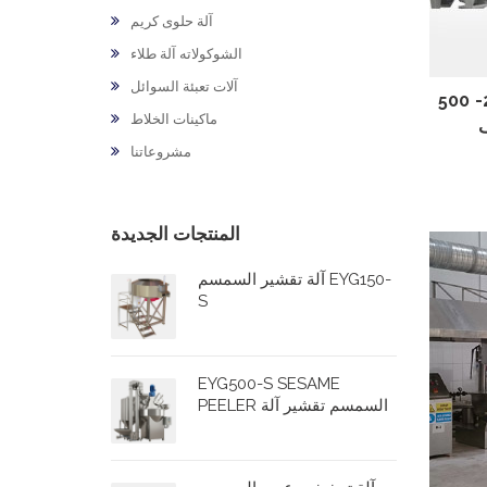
آلة حلوى كريم
الشوكولاته آلة طلاء
آلات تعبئة السوائل
السمسم تجهيز سعة الخط 250- 500
ماكينات الخلاط
ف
مشروعاتنا
المنتجات الجديدة
آلة تقشير السمسم EYG150-
S
EYG500-S SESAME
PEELER السمسم تقشير آلة