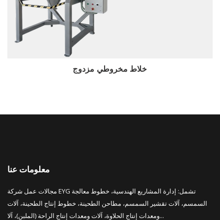
استعراض
خلاط مخروطي مزدوج
معلومات عنا
مجالات عمل شركة EYG تشمل: إدارة المشاريع الهندسية، خطوط معالجة
السمسم، آلات تقشير السمسم، مطاحن الطحينة، خطوط إنتاج الطحينة، آلات
ومعدات إنتاج الحلاوة، آلات ومعدات إنتاج الراحة (الملبن)، آلا...