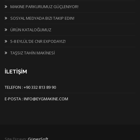
MAKINE PARKURUMUZ GÜÇLENIYOR!
SOSYAL MEDYADA BIZI TAKIP EDIN!
ÜRÜN KATALOĞUMUZ
5-8 EYLÜL'DE CNR EXPODAYIZ!
TAŞSIZ TAHİN MAKİNESİ
İLETİŞİM
TELEFON : +90 332 813 89 90
E-POSTA : INFO@EYGMAKINE.COM
Site Dizayn:
GüneşSoft