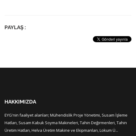
PAYLAŞ :
HAKKIMIZDA
EYG'nin faaliyet alanları; Mühendislik Proje Yönetimi, Susam İşleme
Hatları, Susam Kabuk Soyma Makineleri, Tahin Değirmenleri, Tahin
Üretim Hatları, Helva Üretim Makine ve Ekipmanları, Lokum Ü...